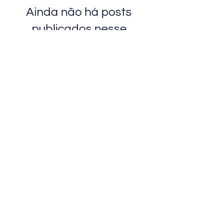
Ainda não há posts
publicados nesse
idioma
Assim que novos posts forem
publicados, você poderá vê-
los aqui.
Sign Up for the Newsletter for
Deals, and Tips
I would like to subscribe to the Never
Jordinary newsletter and special email
promotions. Never Jordinary will not share or
sell your email.
View Privacy Policy
Sign Up